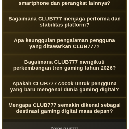
smartphone dan perangkat lainnya?
teknologi adaptif yang mampu mengikuti perkembangan
kebutuhan pengguna modern.
Ya, CLUB777 telah dioptimalkan untuk smartphone, tablet,
Bagaimana CLUB777 menjaga performa dan
laptop, dan desktop sehingga pengguna dapat menikmati
stabilitas platform?
pengalaman digital yang konsisten di berbagai
perangkat.
CLUB777 memanfaatkan infrastruktur digital modern dan
Apa keunggulan pengalaman pengguna
teknologi optimasi adaptif yang membantu menjaga
yang ditawarkan CLUB777?
kecepatan akses, kestabilan sistem, serta kenyamanan
penggunaan.
Antarmuka yang intuitif, navigasi yang sederhana, dan
Bagaimana CLUB777 mengikuti
desain visual yang modern membantu pengguna
perkembangan tren gaming tahun 2026?
menjelajahi berbagai fitur secara lebih cepat dan efisien.
CLUB777 terus melakukan inovasi teknologi dan
Apakah CLUB777 cocok untuk pengguna
pembaruan sistem untuk menghadirkan pengalaman
yang baru mengenal dunia gaming digital?
gaming yang relevan dengan perkembangan dunia
digital dan kebutuhan pengguna masa kini.
Tentu. CLUB777 dirancang dengan tampilan yang mudah
Mengapa CLUB777 semakin dikenal sebagai
dipahami, navigasi yang ramah pengguna, dan sistem
destinasi gaming digital masa depan?
yang nyaman digunakan sejak pertama kali diakses.
Karena CLUB777 menggabungkan inovasi teknologi,
pengalaman interaktif, performa yang stabil, dan konsep
©2026 CLUB777