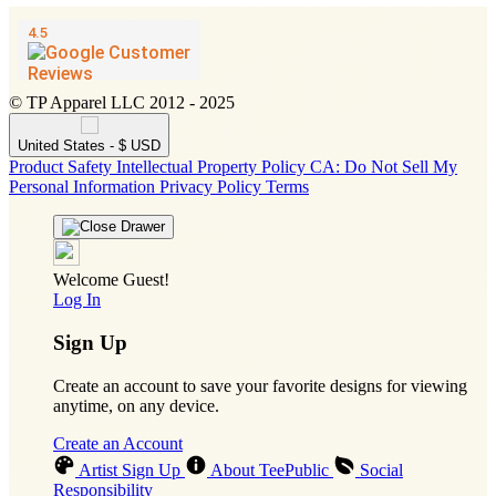
© TP Apparel LLC 2012 - 2025
United States - $ USD
Product Safety
Intellectual Property Policy
CA: Do Not Sell My
Personal Information
Privacy Policy
Terms
Welcome Guest!
Log In
Sign Up
Create an account to save your favorite designs for viewing
anytime, on any device.
Create an Account
Artist Sign Up
About TeePublic
Social
Responsibility