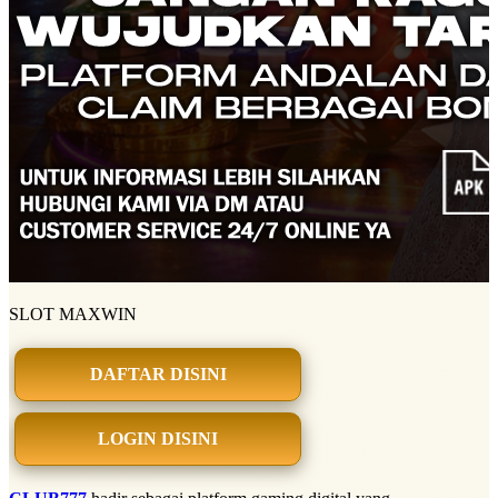
SLOT MAXWIN
DAFTAR DISINI
LOGIN DISINI