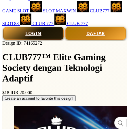
GAME SLOT
SLOT MAXWIN
CLUB777
SLOT88
CLUB 777
CLUB 777
LOGIN
DAFTAR
Design ID: 74165272
CLUB777™ Elite Gaming
Society dengan Teknologi
Adaptif
$18
IDR 20.000
Create an account to favorite this design!