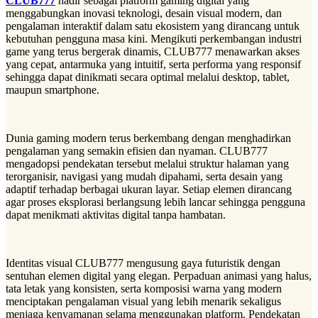
CLUB777
hadir sebagai platform gaming digital yang
menggabungkan inovasi teknologi, desain visual modern, dan
pengalaman interaktif dalam satu ekosistem yang dirancang untuk
kebutuhan pengguna masa kini. Mengikuti perkembangan industri
game yang terus bergerak dinamis, CLUB777 menawarkan akses
yang cepat, antarmuka yang intuitif, serta performa yang responsif
sehingga dapat dinikmati secara optimal melalui desktop, tablet,
maupun smartphone.
Dunia gaming modern terus berkembang dengan menghadirkan
pengalaman yang semakin efisien dan nyaman. CLUB777
mengadopsi pendekatan tersebut melalui struktur halaman yang
terorganisir, navigasi yang mudah dipahami, serta desain yang
adaptif terhadap berbagai ukuran layar. Setiap elemen dirancang
agar proses eksplorasi berlangsung lebih lancar sehingga pengguna
dapat menikmati aktivitas digital tanpa hambatan.
Identitas visual CLUB777 mengusung gaya futuristik dengan
sentuhan elemen digital yang elegan. Perpaduan animasi yang halus,
tata letak yang konsisten, serta komposisi warna yang modern
menciptakan pengalaman visual yang lebih menarik sekaligus
menjaga kenyamanan selama menggunakan platform. Pendekatan