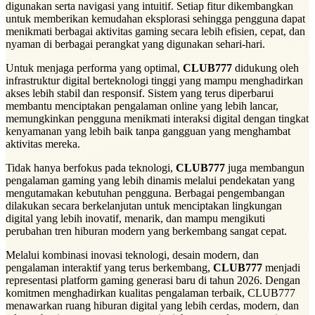
digunakan serta navigasi yang intuitif. Setiap fitur dikembangkan
untuk memberikan kemudahan eksplorasi sehingga pengguna dapat
menikmati berbagai aktivitas gaming secara lebih efisien, cepat, dan
nyaman di berbagai perangkat yang digunakan sehari-hari.
Untuk menjaga performa yang optimal,
CLUB777
didukung oleh
infrastruktur digital berteknologi tinggi yang mampu menghadirkan
akses lebih stabil dan responsif. Sistem yang terus diperbarui
membantu menciptakan pengalaman online yang lebih lancar,
memungkinkan pengguna menikmati interaksi digital dengan tingkat
kenyamanan yang lebih baik tanpa gangguan yang menghambat
aktivitas mereka.
Tidak hanya berfokus pada teknologi,
CLUB777
juga membangun
pengalaman gaming yang lebih dinamis melalui pendekatan yang
mengutamakan kebutuhan pengguna. Berbagai pengembangan
dilakukan secara berkelanjutan untuk menciptakan lingkungan
digital yang lebih inovatif, menarik, dan mampu mengikuti
perubahan tren hiburan modern yang berkembang sangat cepat.
Melalui kombinasi inovasi teknologi, desain modern, dan
pengalaman interaktif yang terus berkembang,
CLUB777
menjadi
representasi platform gaming generasi baru di tahun 2026. Dengan
komitmen menghadirkan kualitas pengalaman terbaik, CLUB777
menawarkan ruang hiburan digital yang lebih cerdas, modern, dan