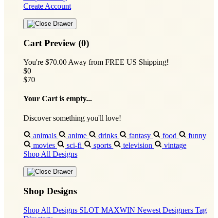
Create Account
Cart Preview (0)
You're
$70.00
Away from
FREE US Shipping!
$0
$70
Your Cart is empty...
Discover something you'll love!
animals
anime
drinks
fantasy
food
funny
movies
sci-fi
sports
television
vintage
Shop All Designs
Shop Designs
Shop All Designs
SLOT MAXWIN
Newest Designers
Tag