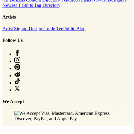
Newest T-Shirts
Tag Directory
Artists
Artist Signup
Design Guide
TeePublic Blog
Follow Us
We Accept