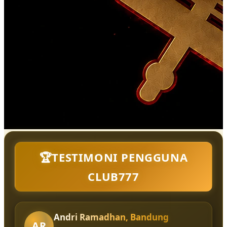
🏆TESTIMONI PENGGUNA
CLUB777
Andri Ramadhan, Bandung
AR