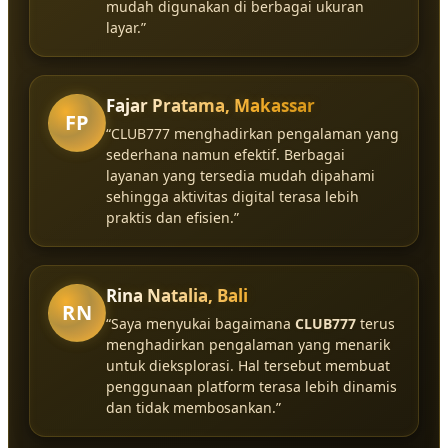
mudah digunakan di berbagai ukuran
layar.”
Fajar Pratama, Makassar
FP
“CLUB777 menghadirkan pengalaman yang
sederhana namun efektif. Berbagai
layanan yang tersedia mudah dipahami
sehingga aktivitas digital terasa lebih
praktis dan efisien.”
Rina Natalia, Bali
RN
“Saya menyukai bagaimana
CLUB777
terus
menghadirkan pengalaman yang menarik
untuk dieksplorasi. Hal tersebut membuat
penggunaan platform terasa lebih dinamis
dan tidak membosankan.”