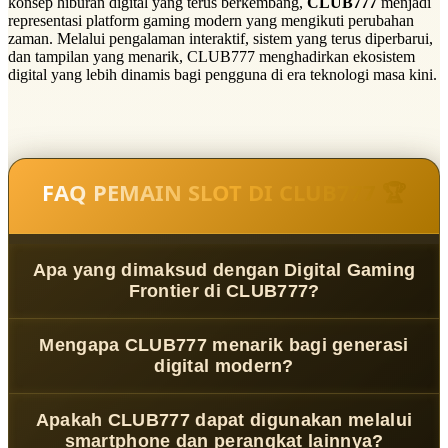
konsep hiburan digital yang terus berkembang,
CLUB777
menjadi
representasi platform gaming modern yang mengikuti perubahan
zaman. Melalui pengalaman interaktif, sistem yang terus diperbarui,
dan tampilan yang menarik, CLUB777 menghadirkan ekosistem
digital yang lebih dinamis bagi pengguna di era teknologi masa kini.
FAQ PEMAIN SLOT DI CLUB777 🏆
Apa yang dimaksud dengan Digital Gaming
Frontier di CLUB777?
CLUB777
menghadirkan konsep Digital Gaming Frontier
Mengapa CLUB777 menarik bagi generasi
yang menggabungkan teknologi modern, eksplorasi
digital modern?
digital, dan pengalaman gaming interaktif untuk
menciptakan lingkungan yang nyaman bagi pengguna
CLUB777 menawarkan pengalaman gaming yang lebih
Apakah CLUB777 dapat digunakan melalui
masa kini.
dinamis melalui desain futuristik, akses responsif, dan
smartphone dan perangkat lainnya?