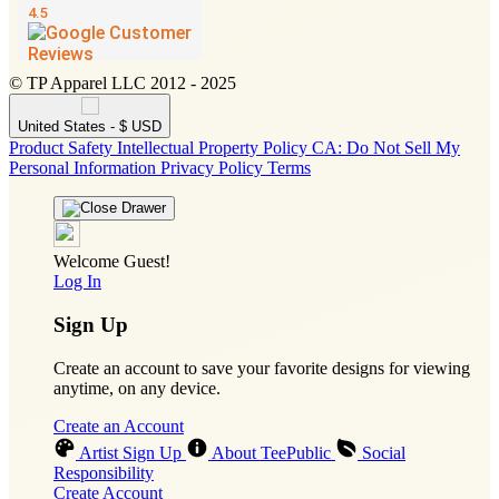
© TP Apparel LLC 2012 - 2025
United States - $ USD
Product Safety
Intellectual Property Policy
CA: Do Not Sell My
Personal Information
Privacy Policy
Terms
Welcome Guest!
Log In
Sign Up
Create an account to save your favorite designs for viewing
anytime, on any device.
Create an Account
Artist Sign Up
About TeePublic
Social
Responsibility
Create Account