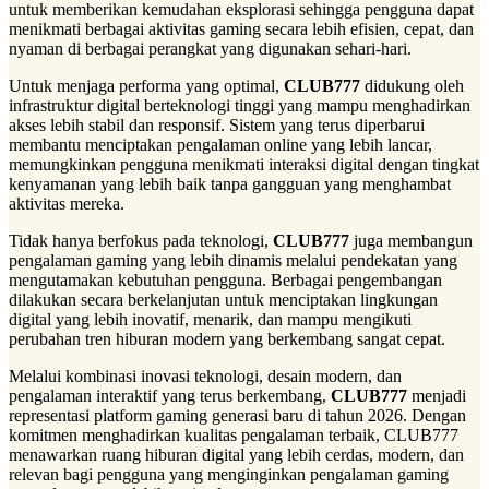
untuk memberikan kemudahan eksplorasi sehingga pengguna dapat
menikmati berbagai aktivitas gaming secara lebih efisien, cepat, dan
nyaman di berbagai perangkat yang digunakan sehari-hari.
Untuk menjaga performa yang optimal,
CLUB777
didukung oleh
infrastruktur digital berteknologi tinggi yang mampu menghadirkan
akses lebih stabil dan responsif. Sistem yang terus diperbarui
membantu menciptakan pengalaman online yang lebih lancar,
memungkinkan pengguna menikmati interaksi digital dengan tingkat
kenyamanan yang lebih baik tanpa gangguan yang menghambat
aktivitas mereka.
Tidak hanya berfokus pada teknologi,
CLUB777
juga membangun
pengalaman gaming yang lebih dinamis melalui pendekatan yang
mengutamakan kebutuhan pengguna. Berbagai pengembangan
dilakukan secara berkelanjutan untuk menciptakan lingkungan
digital yang lebih inovatif, menarik, dan mampu mengikuti
perubahan tren hiburan modern yang berkembang sangat cepat.
Melalui kombinasi inovasi teknologi, desain modern, dan
pengalaman interaktif yang terus berkembang,
CLUB777
menjadi
representasi platform gaming generasi baru di tahun 2026. Dengan
komitmen menghadirkan kualitas pengalaman terbaik, CLUB777
menawarkan ruang hiburan digital yang lebih cerdas, modern, dan
relevan bagi pengguna yang menginginkan pengalaman gaming