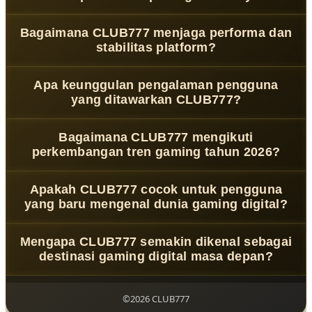
teknologi adaptif yang mampu mengikuti perkembangan
kebutuhan pengguna modern.
Ya, CLUB777 telah dioptimalkan untuk smartphone, tablet,
Bagaimana CLUB777 menjaga performa dan
laptop, dan desktop sehingga pengguna dapat menikmati
stabilitas platform?
pengalaman digital yang konsisten di berbagai
perangkat.
CLUB777 memanfaatkan infrastruktur digital modern dan
Apa keunggulan pengalaman pengguna
teknologi optimasi adaptif yang membantu menjaga
yang ditawarkan CLUB777?
kecepatan akses, kestabilan sistem, serta kenyamanan
penggunaan.
Antarmuka yang intuitif, navigasi yang sederhana, dan
Bagaimana CLUB777 mengikuti
desain visual yang modern membantu pengguna
perkembangan tren gaming tahun 2026?
menjelajahi berbagai fitur secara lebih cepat dan efisien.
CLUB777 terus melakukan inovasi teknologi dan
Apakah CLUB777 cocok untuk pengguna
pembaruan sistem untuk menghadirkan pengalaman
yang baru mengenal dunia gaming digital?
gaming yang relevan dengan perkembangan dunia
digital dan kebutuhan pengguna masa kini.
Tentu. CLUB777 dirancang dengan tampilan yang mudah
Mengapa CLUB777 semakin dikenal sebagai
dipahami, navigasi yang ramah pengguna, dan sistem
destinasi gaming digital masa depan?
yang nyaman digunakan sejak pertama kali diakses.
Karena CLUB777 menggabungkan inovasi teknologi,
pengalaman interaktif, performa yang stabil, dan konsep
©2026 CLUB777