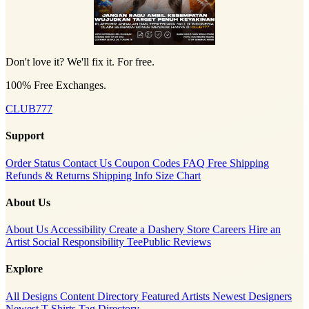
Don't love it? We'll fix it. For free.
100% Free Exchanges.
CLUB777
Support
Order Status
Contact Us
Coupon Codes
FAQ
Free Shipping
Refunds & Returns
Shipping Info
Size Chart
About Us
About Us
Accessibility
Create a Dashery Store
Careers
Hire an
Artist
Social Responsibility
TeePublic Reviews
Explore
All Designs
Content Directory
Featured Artists
Newest Designers
Newest T-Shirts
Tag Directory