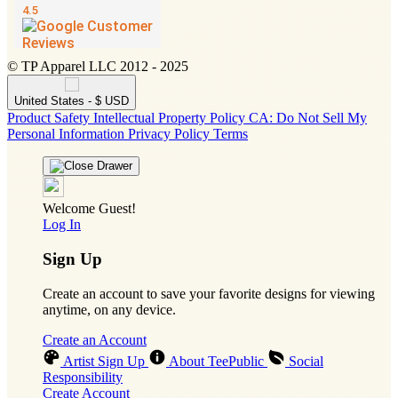
© TP Apparel LLC 2012 - 2025
United States - $ USD
Product Safety
Intellectual Property Policy
CA: Do Not Sell My
Personal Information
Privacy Policy
Terms
Welcome Guest!
Log In
Sign Up
Create an account to save your favorite designs for viewing
anytime, on any device.
Create an Account
Artist Sign Up
About TeePublic
Social
Responsibility
Create Account