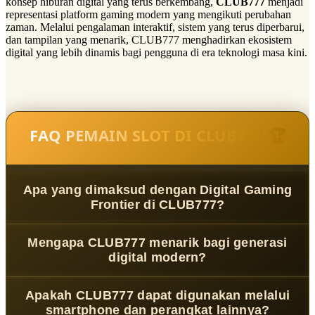
konsep hiburan digital yang terus berkembang,
CLUB777
menjadi
representasi platform gaming modern yang mengikuti perubahan
zaman. Melalui pengalaman interaktif, sistem yang terus diperbarui,
dan tampilan yang menarik, CLUB777 menghadirkan ekosistem
digital yang lebih dinamis bagi pengguna di era teknologi masa kini.
FAQ PEMAIN SLOT DI CLUB777 🏆
Apa yang dimaksud dengan Digital Gaming
Frontier di CLUB777?
CLUB777
menghadirkan konsep Digital Gaming Frontier
Mengapa CLUB777 menarik bagi generasi
yang menggabungkan teknologi modern, eksplorasi
digital modern?
digital, dan pengalaman gaming interaktif untuk
menciptakan lingkungan yang nyaman bagi pengguna
CLUB777 menawarkan pengalaman gaming yang lebih
Apakah CLUB777 dapat digunakan melalui
masa kini.
dinamis melalui desain futuristik, akses responsif, dan
smartphone dan perangkat lainnya?