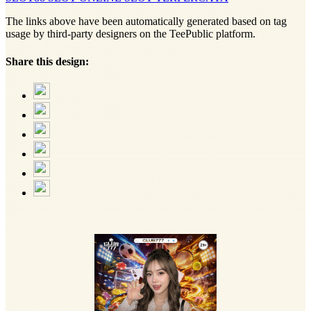
The links above have been automatically generated based on tag
usage by third-party designers on the TeePublic platform.
Share this design: