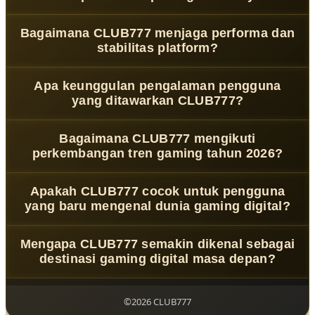
teknologi adaptif yang mampu mengikuti perkembangan
kebutuhan pengguna modern.
Ya, CLUB777 telah dioptimalkan untuk smartphone, tablet,
Bagaimana CLUB777 menjaga performa dan
laptop, dan desktop sehingga pengguna dapat menikmati
stabilitas platform?
pengalaman digital yang konsisten di berbagai
perangkat.
CLUB777 memanfaatkan infrastruktur digital modern dan
Apa keunggulan pengalaman pengguna
teknologi optimasi adaptif yang membantu menjaga
yang ditawarkan CLUB777?
kecepatan akses, kestabilan sistem, serta kenyamanan
penggunaan.
Antarmuka yang intuitif, navigasi yang sederhana, dan
Bagaimana CLUB777 mengikuti
desain visual yang modern membantu pengguna
perkembangan tren gaming tahun 2026?
menjelajahi berbagai fitur secara lebih cepat dan efisien.
CLUB777 terus melakukan inovasi teknologi dan
Apakah CLUB777 cocok untuk pengguna
pembaruan sistem untuk menghadirkan pengalaman
yang baru mengenal dunia gaming digital?
gaming yang relevan dengan perkembangan dunia
digital dan kebutuhan pengguna masa kini.
Tentu. CLUB777 dirancang dengan tampilan yang mudah
Mengapa CLUB777 semakin dikenal sebagai
dipahami, navigasi yang ramah pengguna, dan sistem
destinasi gaming digital masa depan?
yang nyaman digunakan sejak pertama kali diakses.
Karena CLUB777 menggabungkan inovasi teknologi,
pengalaman interaktif, performa yang stabil, dan konsep
©2026 CLUB777