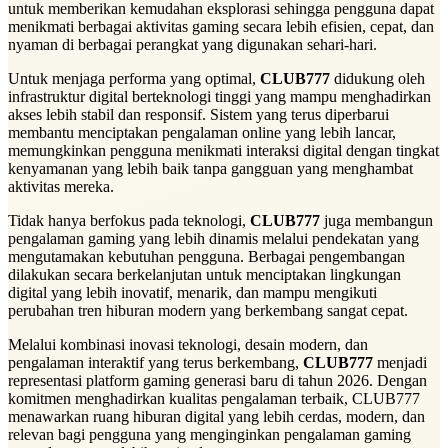
untuk memberikan kemudahan eksplorasi sehingga pengguna dapat
menikmati berbagai aktivitas gaming secara lebih efisien, cepat, dan
nyaman di berbagai perangkat yang digunakan sehari-hari.
Untuk menjaga performa yang optimal,
CLUB777
didukung oleh
infrastruktur digital berteknologi tinggi yang mampu menghadirkan
akses lebih stabil dan responsif. Sistem yang terus diperbarui
membantu menciptakan pengalaman online yang lebih lancar,
memungkinkan pengguna menikmati interaksi digital dengan tingkat
kenyamanan yang lebih baik tanpa gangguan yang menghambat
aktivitas mereka.
Tidak hanya berfokus pada teknologi,
CLUB777
juga membangun
pengalaman gaming yang lebih dinamis melalui pendekatan yang
mengutamakan kebutuhan pengguna. Berbagai pengembangan
dilakukan secara berkelanjutan untuk menciptakan lingkungan
digital yang lebih inovatif, menarik, dan mampu mengikuti
perubahan tren hiburan modern yang berkembang sangat cepat.
Melalui kombinasi inovasi teknologi, desain modern, dan
pengalaman interaktif yang terus berkembang,
CLUB777
menjadi
representasi platform gaming generasi baru di tahun 2026. Dengan
komitmen menghadirkan kualitas pengalaman terbaik, CLUB777
menawarkan ruang hiburan digital yang lebih cerdas, modern, dan
relevan bagi pengguna yang menginginkan pengalaman gaming