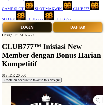
GAME SLOT
SLOT MAXWIN
CLUB777
SLOT88
CLUB 777
CLUB 777
LOGIN
DAFTAR
Design ID: 74165272
CLUB777™ Inisiasi New
Member dengan Bonus Harian
Kompetitif
$18
IDR 20.000
Create an account to favorite this design!