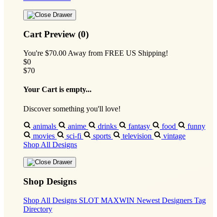
Cart Preview (0)
You're
$70.00
Away from
FREE US Shipping!
$0
$70
Your Cart is empty...
Discover something you'll love!
animals
anime
drinks
fantasy
food
funny
movies
sci-fi
sports
television
vintage
Shop All Designs
Shop Designs
Shop All Designs
SLOT MAXWIN
Newest Designers
Tag
Directory