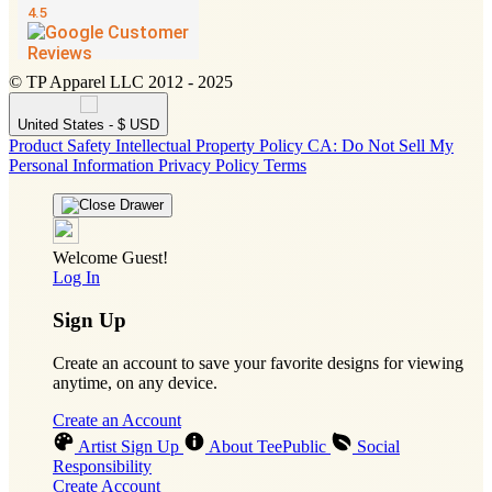
© TP Apparel LLC 2012 - 2025
United States - $ USD
Product Safety
Intellectual Property Policy
CA: Do Not Sell My
Personal Information
Privacy Policy
Terms
Welcome Guest!
Log In
Sign Up
Create an account to save your favorite designs for viewing
anytime, on any device.
Create an Account
Artist Sign Up
About TeePublic
Social
Responsibility
Create Account