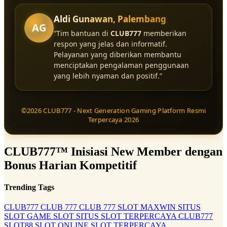
Aldi Gunawan, Palembang
AG
“Tim bantuan di
CLUB777
memberikan
respon yang jelas dan informatif.
Pelayanan yang diberikan membantu
menciptakan pengalaman penggunaan
yang lebih nyaman dan positif.”
©2026 CLUB777 - Next Generation Gaming Platform Resmi
Terpercaya 2026
CLUB777™ Inisiasi New Member dengan
Bonus Harian Kompetitif
Trending Tags
CLUB777
CLUB 777
CLUB 777
SLOT MAXWIN
SITUS
SLOT
GAME SLOT
SITUS SLOT TERPERCAYA
CLUB777
SLOT88
SLOT ONLINE
SLOT TERPERCAYA