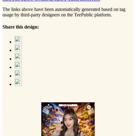
The links above have been automatically generated based on tag
usage by third-party designers on the TeePublic platform.
Share this design: