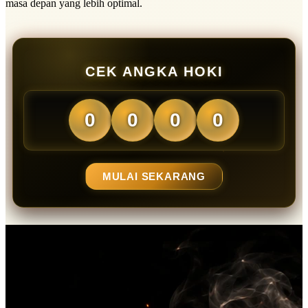
masa depan yang lebih optimal.
CEK ANGKA HOKI
0
0
0
0
MULAI SEKARANG