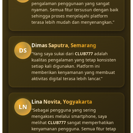
pengalaman penggunaan yang sangat
nyaman. Semua fitur tersusun dengan baik
sehingga proses menjelajahi platform
terasa lebih mudah dan menyenangkan.”
Dimas Saputra, Semarang
DS
“Yang saya sukai dari
CLUB777
adalah
kualitas pengalaman yang tetap konsisten
setiap kali digunakan. Platform ini
memberikan kenyamanan yang membuat
aktivitas digital terasa lebih lancar.”
Lina Novita, Yogyakarta
LN
“Sebagai pengguna yang sering
mengakses melalui smartphone, saya
melihat
CLUB777
sangat memperhatikan
kenyamanan pengguna. Semua fitur tetap