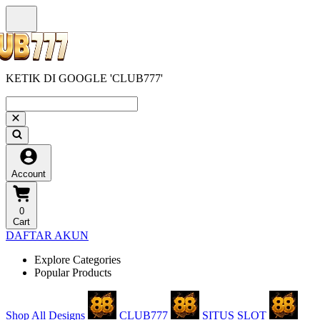
KETIK DI GOOGLE 'CLUB777'
Account
0
Cart
DAFTAR AKUN
Explore Categories
Popular Products
Shop All Designs
CLUB777
SITUS SLOT