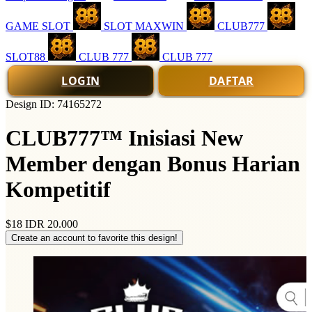
GAME SLOT
SLOT MAXWIN
CLUB777
SLOT88
CLUB 777
CLUB 777
LOGIN
DAFTAR
Design ID: 74165272
CLUB777™ Inisiasi New
Member dengan Bonus Harian
Kompetitif
$18
IDR 20.000
Create an account to favorite this design!