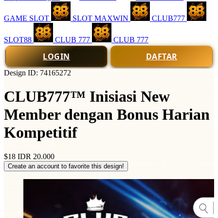
GAME SLOT
SLOT MAXWIN
CLUB777
SLOT88
CLUB 777
CLUB 777
LOGIN
DAFTAR
Design ID: 74165272
CLUB777™ Inisiasi New
Member dengan Bonus Harian
Kompetitif
$18
IDR 20.000
Create an account to favorite this design!