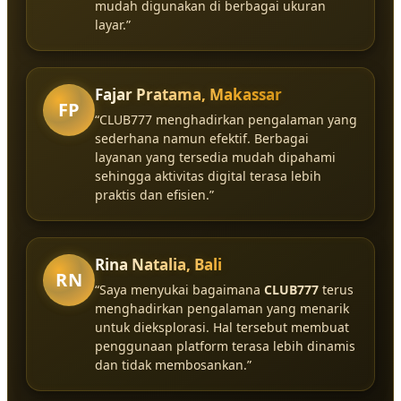
mudah digunakan di berbagai ukuran
layar.”
Fajar Pratama, Makassar
FP
“CLUB777 menghadirkan pengalaman yang
sederhana namun efektif. Berbagai
layanan yang tersedia mudah dipahami
sehingga aktivitas digital terasa lebih
praktis dan efisien.”
Rina Natalia, Bali
RN
“Saya menyukai bagaimana
CLUB777
terus
menghadirkan pengalaman yang menarik
untuk dieksplorasi. Hal tersebut membuat
penggunaan platform terasa lebih dinamis
dan tidak membosankan.”