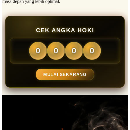
masa depan yang lebih optimal.
CEK ANGKA HOKI
0
0
0
0
MULAI SEKARANG