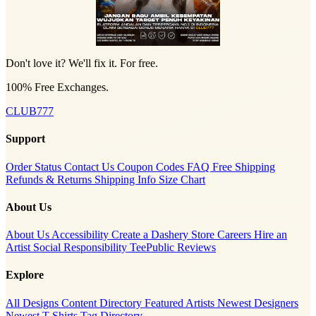
Don't love it? We'll fix it. For free.
100% Free Exchanges.
CLUB777
Support
Order Status
Contact Us
Coupon Codes
FAQ
Free Shipping
Refunds & Returns
Shipping Info
Size Chart
About Us
About Us
Accessibility
Create a Dashery Store
Careers
Hire an
Artist
Social Responsibility
TeePublic Reviews
Explore
All Designs
Content Directory
Featured Artists
Newest Designers
Newest T-Shirts
Tag Directory