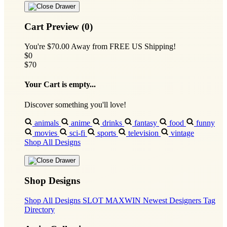
Cart Preview (0)
You're
$70.00
Away from
FREE US Shipping!
$0
$70
Your Cart is empty...
Discover something you'll love!
animals
anime
drinks
fantasy
food
funny
movies
sci-fi
sports
television
vintage
Shop All Designs
Shop Designs
Shop All Designs
SLOT MAXWIN
Newest Designers
Tag
Directory