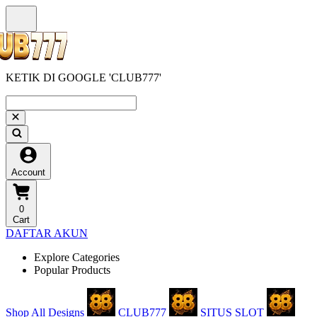
KETIK DI GOOGLE 'CLUB777'
Account
0
Cart
DAFTAR AKUN
Explore Categories
Popular Products
Shop All Designs
CLUB777
SITUS SLOT