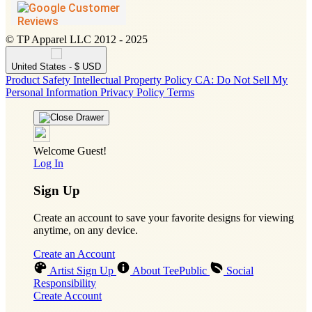
© TP Apparel LLC 2012 - 2025
United States - $ USD
Product Safety
Intellectual Property Policy
CA: Do Not Sell My
Personal Information
Privacy Policy
Terms
Welcome Guest!
Log In
Sign Up
Create an account to save your favorite designs for viewing
anytime, on any device.
Create an Account
Artist Sign Up
About TeePublic
Social
Responsibility
Create Account