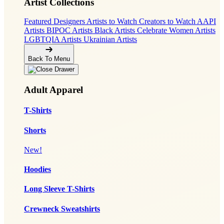
Artist Collections
Featured Designers
Artists to Watch
Creators to Watch
AAPI
Artists
BIPOC Artists
Black Artists
Celebrate Women Artists
LGBTQIA Artists
Ukrainian Artists
Back To Menu
Adult Apparel
T-Shirts
Shorts
New!
Hoodies
Long Sleeve T-Shirts
Crewneck Sweatshirts