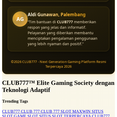
Aldi Gunawan, Palembang
AG
“Tim bantuan di
CLUB777
memberikan
respon yang jelas dan informatif.
Pelayanan yang diberikan membantu
menciptakan pengalaman penggunaan
yang lebih nyaman dan positif.”
©2026 CLUB777 - Next Generation Gaming Platform Resmi
Terpercaya 2026
CLUB777™ Elite Gaming Society dengan
Teknologi Adaptif
Trending Tags
CLUB777
CLUB 777
CLUB 777
SLOT MAXWIN
SITUS
SLOT
GAME SLOT
SITUS SLOT TERPERCAYA
CLUB777