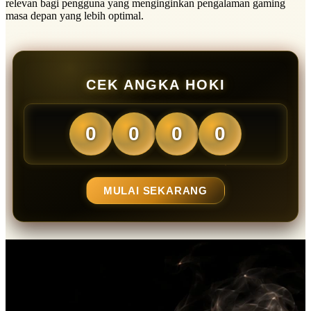
relevan bagi pengguna yang menginginkan pengalaman gaming
masa depan yang lebih optimal.
CEK ANGKA HOKI
0
0
0
0
MULAI SEKARANG