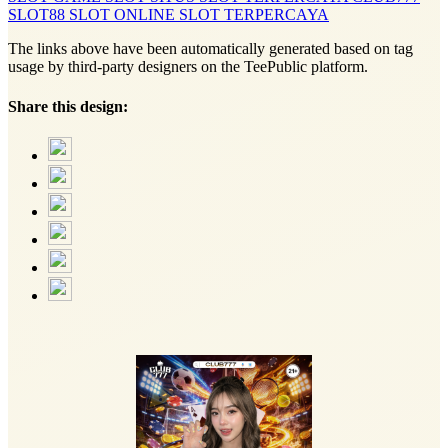
SLOT88
SLOT ONLINE
SLOT TERPERCAYA
The links above have been automatically generated based on tag
usage by third-party designers on the TeePublic platform.
Share this design: