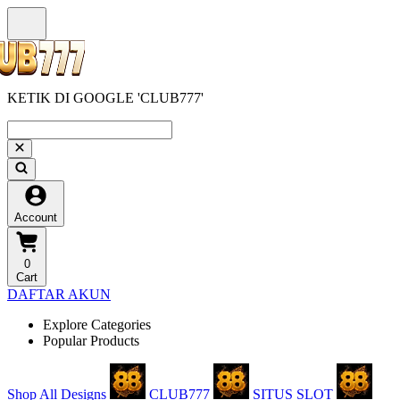
KETIK DI GOOGLE 'CLUB777'
Account
0
Cart
DAFTAR AKUN
Explore Categories
Popular Products
Shop All Designs
CLUB777
SITUS SLOT