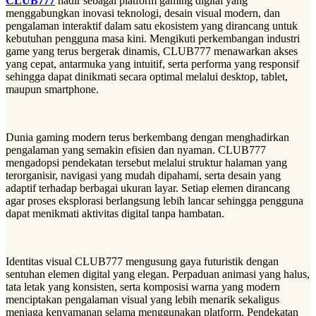
CLUB777
hadir sebagai platform gaming digital yang
menggabungkan inovasi teknologi, desain visual modern, dan
pengalaman interaktif dalam satu ekosistem yang dirancang untuk
kebutuhan pengguna masa kini. Mengikuti perkembangan industri
game yang terus bergerak dinamis, CLUB777 menawarkan akses
yang cepat, antarmuka yang intuitif, serta performa yang responsif
sehingga dapat dinikmati secara optimal melalui desktop, tablet,
maupun smartphone.
Dunia gaming modern terus berkembang dengan menghadirkan
pengalaman yang semakin efisien dan nyaman. CLUB777
mengadopsi pendekatan tersebut melalui struktur halaman yang
terorganisir, navigasi yang mudah dipahami, serta desain yang
adaptif terhadap berbagai ukuran layar. Setiap elemen dirancang
agar proses eksplorasi berlangsung lebih lancar sehingga pengguna
dapat menikmati aktivitas digital tanpa hambatan.
Identitas visual CLUB777 mengusung gaya futuristik dengan
sentuhan elemen digital yang elegan. Perpaduan animasi yang halus,
tata letak yang konsisten, serta komposisi warna yang modern
menciptakan pengalaman visual yang lebih menarik sekaligus
menjaga kenyamanan selama menggunakan platform. Pendekatan