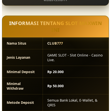
Digital Gaming Frontier yang selaras dengan
perkembangan era digital modern.
INFORMASI TENTANG SLOT MAXWIN
INI
Nama Situs
CLUB777
GAME SLOT - Slot Online - Casino
Jenis Layanan
Live.
Minimal Deposit
Rp 20.000
Minimal
Rp 50.000
Withdraw
Semua Bank Lokal, E-Wallet, &
Metode Deposit
QRIS