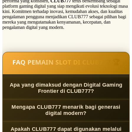
performa yang konsisten,
CLUB777
terus berkembang sebagai
platform gaming digital yang siap mengikuti evolusi teknologi masa
kini. Komitmen terhadap inovasi, kemudahan akses, dan kualitas
pengalaman pengguna menjadikan CLUB777 sebagai pilihan bagi
mereka yang mengutamakan kenyamanan, kecepatan, dan
pengalaman digital yang modern.
FAQ PEMAIN SLOT DI CLUB777 🏆
Apa yang dimaksud dengan Digital Gaming
Frontier di CLUB777?
CLUB777
menghadirkan konsep Digital Gaming Frontier
Mengapa CLUB777 menarik bagi generasi
yang menggabungkan teknologi modern, eksplorasi
digital modern?
digital, dan pengalaman gaming interaktif untuk
menciptakan lingkungan yang nyaman bagi pengguna
CLUB777 menawarkan pengalaman gaming yang lebih
Apakah CLUB777 dapat digunakan melalui
masa kini.
dinamis melalui desain futuristik, akses responsif, dan