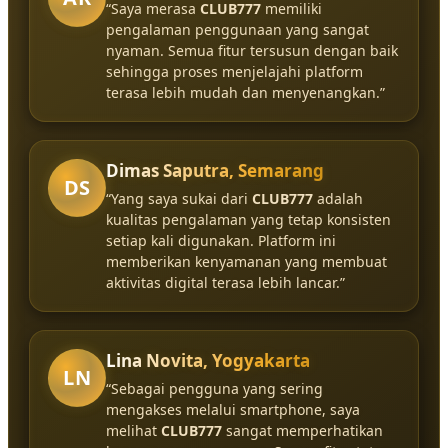
“Saya merasa
CLUB777
memiliki
pengalaman penggunaan yang sangat
nyaman. Semua fitur tersusun dengan baik
sehingga proses menjelajahi platform
terasa lebih mudah dan menyenangkan.”
Dimas Saputra, Semarang
DS
“Yang saya sukai dari
CLUB777
adalah
kualitas pengalaman yang tetap konsisten
setiap kali digunakan. Platform ini
memberikan kenyamanan yang membuat
aktivitas digital terasa lebih lancar.”
Lina Novita, Yogyakarta
LN
“Sebagai pengguna yang sering
mengakses melalui smartphone, saya
melihat
CLUB777
sangat memperhatikan