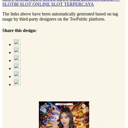
SLOT88
SLOT ONLINE
SLOT TERPERCAYA
The links above have been automatically generated based on tag
usage by third-party designers on the TeePublic platform.
Share this design: