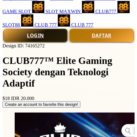
GAME SLOT
SLOT MAXWIN
CLUB777
SLOT88
CLUB 777
CLUB 777
LOGIN
DAFTAR
Design ID: 74165272
CLUB777™ Elite Gaming
Society dengan Teknologi
Adaptif
$18
IDR 20.000
Create an account to favorite this design!