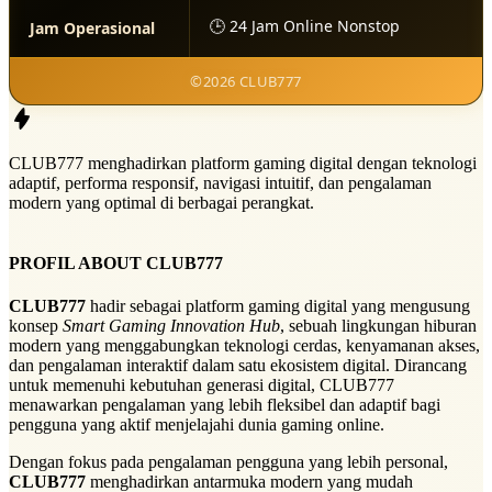
🕒 24 Jam Online Nonstop
Jam Operasional
©2026 CLUB777
CLUB777 menghadirkan platform gaming digital dengan teknologi
adaptif, performa responsif, navigasi intuitif, dan pengalaman
modern yang optimal di berbagai perangkat.
PROFIL ABOUT CLUB777
CLUB777
hadir sebagai platform gaming digital yang mengusung
konsep
Smart Gaming Innovation Hub
, sebuah lingkungan hiburan
modern yang menggabungkan teknologi cerdas, kenyamanan akses,
dan pengalaman interaktif dalam satu ekosistem digital. Dirancang
untuk memenuhi kebutuhan generasi digital, CLUB777
menawarkan pengalaman yang lebih fleksibel dan adaptif bagi
pengguna yang aktif menjelajahi dunia gaming online.
Dengan fokus pada pengalaman pengguna yang lebih personal,
CLUB777
menghadirkan antarmuka modern yang mudah