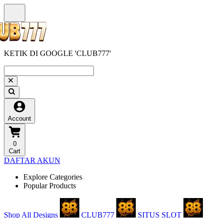
KETIK DI GOOGLE 'CLUB777'
Account
0
Cart
DAFTAR AKUN
Explore Categories
Popular Products
Shop All Designs
CLUB777
SITUS SLOT