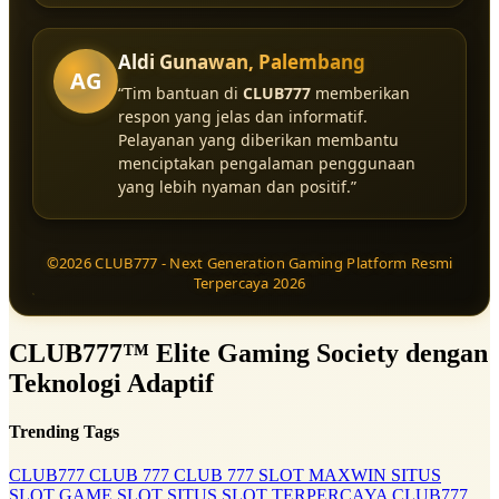
Aldi Gunawan, Palembang
AG
“Tim bantuan di
CLUB777
memberikan
respon yang jelas dan informatif.
Pelayanan yang diberikan membantu
menciptakan pengalaman penggunaan
yang lebih nyaman dan positif.”
©2026 CLUB777 - Next Generation Gaming Platform Resmi
Terpercaya 2026
CLUB777™ Elite Gaming Society dengan
Teknologi Adaptif
Trending Tags
CLUB777
CLUB 777
CLUB 777
SLOT MAXWIN
SITUS
SLOT
GAME SLOT
SITUS SLOT TERPERCAYA
CLUB777