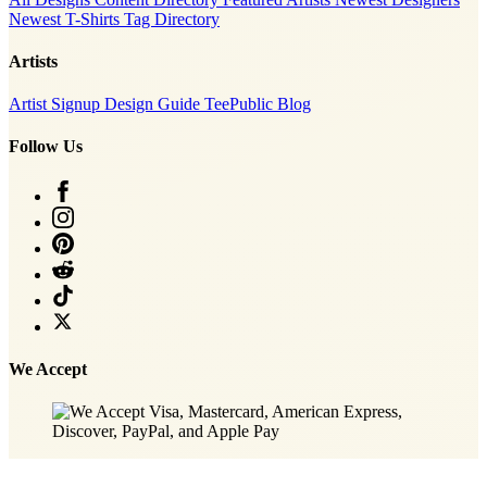
Newest T-Shirts
Tag Directory
Artists
Artist Signup
Design Guide
TeePublic Blog
Follow Us
We Accept